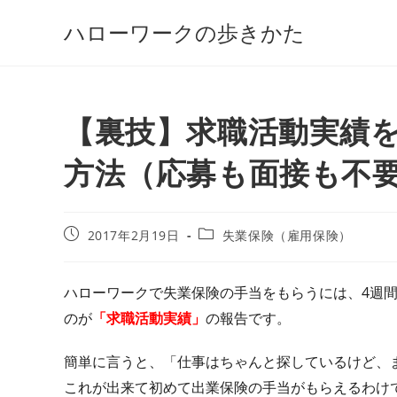
コ
ハローワークの歩きかた
ン
テ
ン
ツ
【裏技】求職活動実績
へ
ス
方法（応募も面接も不
キ
ッ
プ
投
投
2017年2月19日
失業保険（雇用保険）
稿
稿
公
カ
開
テ
ハローワークで失業保険の手当をもらうには、4週
日:
ゴ
のが
「求職活動実績」
の報告です。
リ
ー:
簡単に言うと、「仕事はちゃんと探しているけど、
これが出来て初めて出業保険の手当がもらえるわけ