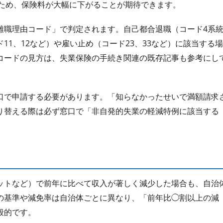
するため、保険料が大幅に下がることが期待できます。
離職理由コード」で判定されます。自己都合退職（コード4系
1、12など）や雇い止め（コード23、33など）に該当する場
コードの見方は、失業保険の手続き関連の既存記事も参考にし
口で申請する必要があります。「知らなかったせいで満額請求
り替える際は必ず窓口で「非自発的失業の軽減特例に該当する
ットなど）で前年に比べて収入が著しく減少した場合も、自治
の基準や減免率は自治体ごとに異なり、「前年比◯割以上の減
般的です。