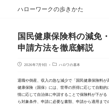
コ
ハローワークの歩きかた
ン
テ
ン
ツ
国民健康保険料の減免
へ
ス
申請方法を徹底解説
キ
ッ
プ
投
投
2026年7月9日
ハロワの基本
稿
稿
公
カ
開
テ
退職や倒産、収入の急な減少で「国民健康保険料が
日:
ゴ
健康保険（国保）には、世帯の所得に応じて自動的
リ
ー:
情に応じて自治体に申請することで保険料が下がる
ら対象条件、申請に必要な書類、申請から適用まで