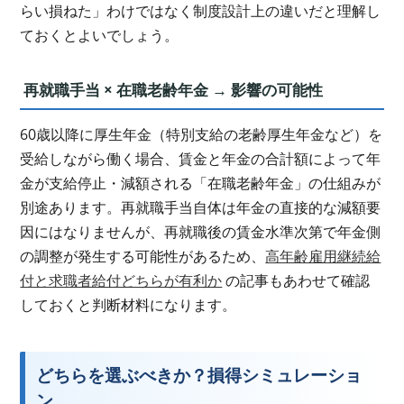
らい損ねた」わけではなく制度設計上の違いだと理解し
ておくとよいでしょう。
再就職手当 × 在職老齢年金 → 影響の可能性
60歳以降に厚生年金（特別支給の老齢厚生年金など）を
受給しながら働く場合、賃金と年金の合計額によって年
金が支給停止・減額される「在職老齢年金」の仕組みが
別途あります。再就職手当自体は年金の直接的な減額要
因にはなりませんが、再就職後の賃金水準次第で年金側
の調整が発生する可能性があるため、
高年齢雇用継続給
付と求職者給付どちらが有利か
の記事もあわせて確認
しておくと判断材料になります。
どちらを選ぶべきか？損得シミュレーショ
ン