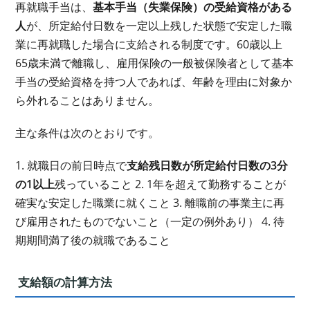
再就職手当は、
基本手当（失業保険）の受給資格がある
人
が、所定給付日数を一定以上残した状態で安定した職
業に再就職した場合に支給される制度です。60歳以上
65歳未満で離職し、雇用保険の一般被保険者として基本
手当の受給資格を持つ人であれば、年齢を理由に対象か
ら外れることはありません。
主な条件は次のとおりです。
1. 就職日の前日時点で
支給残日数が所定給付日数の3分
の1以上
残っていること 2. 1年を超えて勤務することが
確実な安定した職業に就くこと 3. 離職前の事業主に再
び雇用されたものでないこと（一定の例外あり） 4. 待
期期間満了後の就職であること
支給額の計算方法