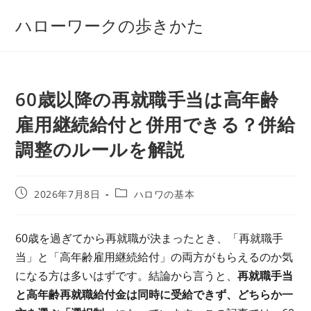
コ
ハローワークの歩きかた
ン
テ
ン
ツ
60歳以降の再就職手当は高年齢
へ
ス
雇用継続給付と併用できる？併給
キ
調整のルールを解説
ッ
プ
投
投
2026年7月8日
ハロワの基本
稿
稿
公
カ
開
テ
60歳を過ぎてから再就職が決まったとき、「再就職手
日:
ゴ
当」と「高年齢雇用継続給付」の両方がもらえるのか気
リ
ー:
になる方は多いはずです。結論から言うと、
再就職手当
と高年齢再就職給付金は同時に受給できず、どちらか一