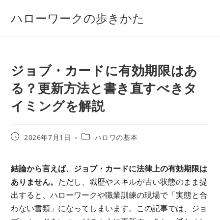
コ
ハローワークの歩きかた
ン
テ
ン
ツ
ジョブ・カードに有効期限はあ
へ
ス
る？更新方法と書き直すべきタ
キ
イミングを解説
ッ
プ
投
投
2026年7月1日
ハロワの基本
稿
稿
公
カ
開
テ
結論から言えば、ジョブ・カードに法律上の有効期限は
日:
ゴ
ありません。
ただし、職歴やスキルが古い状態のまま提
リ
ー:
出すると、ハローワークや職業訓練の現場で「実態と合
わない書類」になってしまいます。この記事では、ジョ