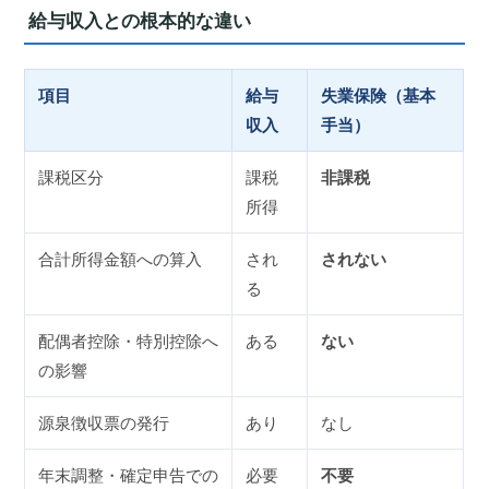
給与収入との根本的な違い
項目
給与
失業保険（基本
収入
手当）
課税区分
課税
非課税
所得
合計所得金額への算入
され
されない
る
配偶者控除・特別控除へ
ある
ない
の影響
源泉徴収票の発行
あり
なし
年末調整・確定申告での
必要
不要