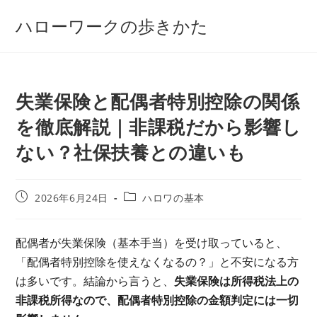
コ
ハローワークの歩きかた
ン
テ
ン
ツ
失業保険と配偶者特別控除の関係
へ
ス
を徹底解説｜非課税だから影響し
キ
ない？社保扶養との違いも
ッ
プ
投
投
2026年6月24日
ハロワの基本
稿
稿
公
カ
開
テ
配偶者が失業保険（基本手当）を受け取っていると、
日:
ゴ
「配偶者特別控除を使えなくなるの？」と不安になる方
リ
ー:
は多いです。結論から言うと、
失業保険は所得税法上の
非課税所得なので、配偶者特別控除の金額判定には一切