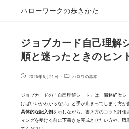
コ
ハローワークの歩きかた
ン
テ
ン
ツ
ジョブカード自己理解
へ
ス
順と迷ったときのヒン
キ
ッ
プ
投
投
2026年6月21日
ハロワの基本
稿
稿
公
カ
開
テ
ジョブカードの「自己理解シート」は、職務経歴シ
日:
ゴ
けばいいかわからない」と手が止まってしまう方が
リ
ー:
具体的な記入例
を示しながら、書き方のコツと評価
ィングを受ける前に下書きを完成させたい方や、職
てください。