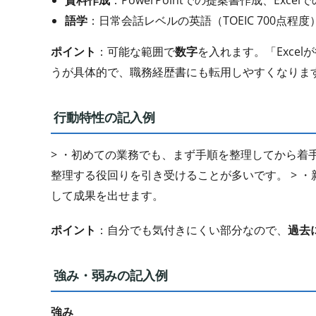
資料作成
：PowerPointでの提案書作成、Ex
語学
：日常会話レベルの英語（TOEIC 700点程度
ポイント
：可能な範囲で
数字
を入れます。「Exce
うが具体的で、職務経歴書にも転用しやすくなりま
行動特性の記入例
> ・初めての業務でも、まず手順を整理してから着
整理する役回りを引き受けることが多いです。 > 
して成果を出せます。
ポイント
：自分でも気付きにくい部分なので、
過去
強み・弱みの記入例
強み