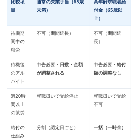
比較項
通常の失業手当（65歳
高年齢求職者給
目
未満）
付金（65歳以
上）
待機期
不可（期間延長）
不可（期間延
間中の
長）
就労
待機後
申告必要・
日数・金額
申告必要・
給付
のアル
が調整される
額の調整なし
バイト
週20時
就職扱いで受給停止
就職扱いで受給
間以上
不可
の就労
給付の
分割（認定日ごと）
一括（一時金）
仕組み