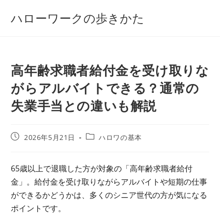
コ
ハローワークの歩きかた
ン
テ
ン
ツ
高年齢求職者給付金を受け取りな
へ
ス
がらアルバイトできる？通常の
キ
失業手当との違いも解説
ッ
プ
投
投
2026年5月21日
ハロワの基本
稿
稿
公
カ
開
テ
65歳以上で退職した方が対象の「高年齢求職者給付
日:
ゴ
金」。給付金を受け取りながらアルバイトや短期の仕事
リ
ー:
ができるかどうかは、多くのシニア世代の方が気になる
ポイントです。