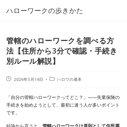
コ
ハローワークの歩きかた
ン
テ
ン
ツ
管轄のハローワークを調べる方
へ
ス
法【住所から3分で確認・手続き
キ
別ルール解説】
ッ
プ
投
投
2026年5月14日
ハロワの基本
稿
稿
公
カ
開
テ
「自分の管轄ハローワークってどこ？」——失業保険の
日:
ゴ
手続きを始めようとして、最初に迷う人が多いポイント
リ
ー:
です。
結論から言うと、
管轄ハローワークは原則として住民票