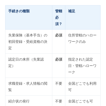
手続きの種類
管轄
補足
必
須？
失業保険（基本手当）の
必須
住所管轄のハロー
初回登録・受給資格の決
ワークのみ
定
認定日の来所（失業認
必須
指定された認定
定）
日・管轄ハローワ
ーク
求職登録・求人情報の閲
不要
全国どこでも利用
覧
可
紹介状の発行
不要
全国どこでも可