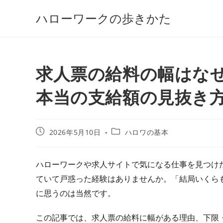
コ
ハローワークの歩きかた
ン
テ
ン
ツ
求人票の給料の幅はな
へ
ス
本当の支給額の見抜き
キ
ッ
プ
投
投
2026年5月10日
ハロワの基本
稿
稿
公
カ
開
テ
ハローワークや求人サイトで気になる仕事を見つけた
日:
ゴ
ていて戸惑った経験はありませんか。「結局いくら
リ
ー:
に思うのは当然です。
この記事では、求人票の給料に幅がある理由、下限