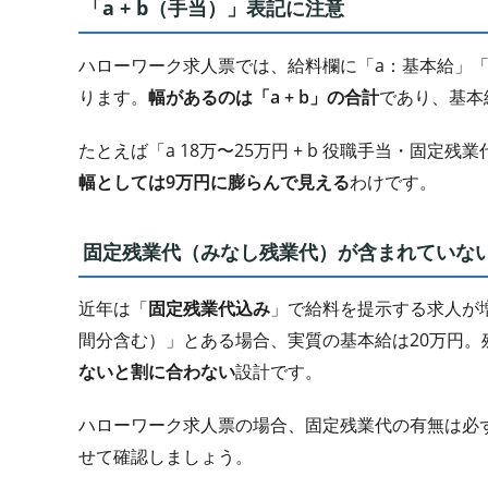
「a + b（手当）」表記に注意
ハローワーク求人票では、給料欄に「a：基本給」
ります。
幅があるのは「a + b」の合計
であり、基本
たとえば「a 18万〜25万円 + b 役職手当・固定残
幅としては9万円に膨らんで見える
わけです。
固定残業代（みなし残業代）が含まれていな
近年は「
固定残業代込み
」で給料を提示する求人が増
間分含む）」とある場合、実質の基本給は20万円。
ないと割に合わない
設計です。
ハローワーク求人票の場合、固定残業代の有無は必
せて確認しましょう。