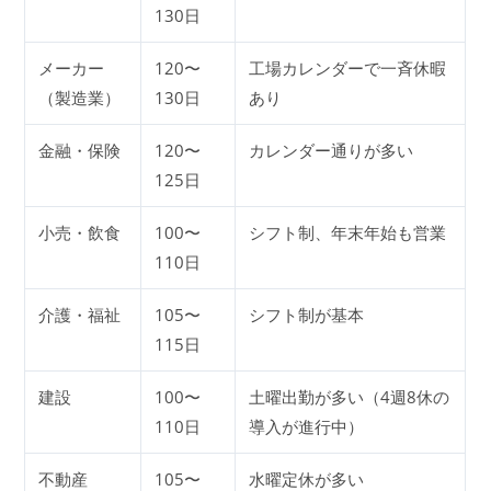
130日
メーカー
120〜
工場カレンダーで一斉休暇
（製造業）
130日
あり
金融・保険
120〜
カレンダー通りが多い
125日
小売・飲食
100〜
シフト制、年末年始も営業
110日
介護・福祉
105〜
シフト制が基本
115日
建設
100〜
土曜出勤が多い（4週8休の
110日
導入が進行中）
不動産
105〜
水曜定休が多い