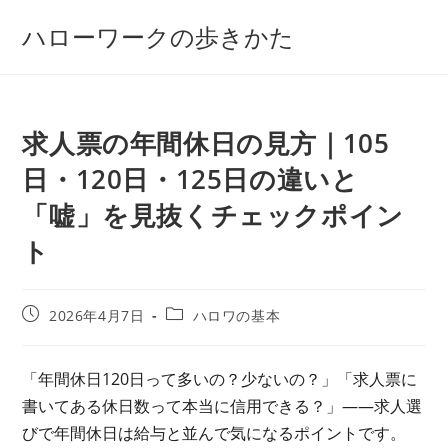
コ
ハローワークの歩きかた
ン
テ
ン
ツ
求人票の年間休日の見方｜105
へ
ス
日・120日・125日の違いと
キ
「嘘」を見抜くチェックポイン
ッ
プ
ト
投
投
2026年4月7日
ハロワの基本
稿
稿
公
カ
開
テ
「年間休日120日って多いの？少ないの？」「求人票に
日:
ゴ
書いてある休日数って本当に信用できる？」——求人選
リ
ー:
びで年間休日は給与と並んで気になるポイントです。