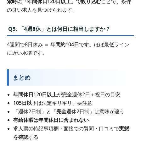
索時に「年間休日120日以上」で絞り込む
ことで、条件
の良い求人を見つけられます。
Q5. 「4週8休」とは何日に相当しますか？
4週間で8日休み ＝
年間約104日
です。ほぼ最低ライン
に近い水準です。
まとめ
年間休日120日以上
が完全週休2日＋祝日の目安
105日以下
は法定ギリギリ、要注意
「週休2日制」と「
完全
週休2日制」は意味が違う
有給休暇は年間休日に含まれない
求人票の特記事項欄・面接での質問・口コミで
実態
を確認
する