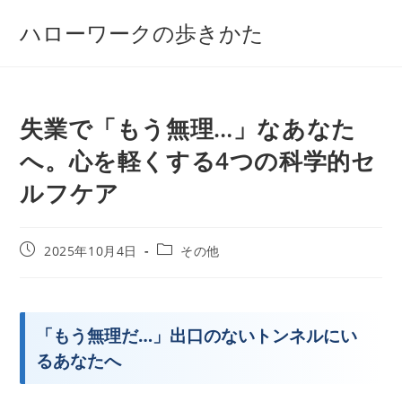
コ
ハローワークの歩きかた
ン
テ
ン
ツ
失業で「もう無理…」なあなた
へ
ス
へ。心を軽くする4つの科学的セ
キ
ルフケア
ッ
プ
投
投
2025年10月4日
その他
稿
稿
公
カ
開
テ
日:
ゴ
「もう無理だ…」出口のないトンネルにい
リ
ー:
るあなたへ