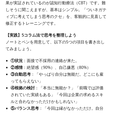
果が実証されているのが認知行動療法（CBT）です。難
しそうに聞こえますが、基本はシンプル。「ついネガテ
ィブに考えてしまう思考のクセ」を、客観的に見直して
修正するトレーニングです。
【実践】5コラム法で思考を整理しよう
ノートとペンを用意して、以下の5つの項目を書き出し
てみましょう。
①状況
：面接で不採用の連絡が来た。
②感情
：絶望感（90%）、自己嫌悪（80%）
③自動思考
：「やっぱり自分は無能だ。どこにも雇
ってもらえない」
④根拠の検討
：「本当に無能か？」「前職では評価
されていた実績もある」「今回は企業の求めるスキ
ルと合わなかっただけかもしれない」
⑤バランス思考
：「今回は縁がなかっただけ。自分