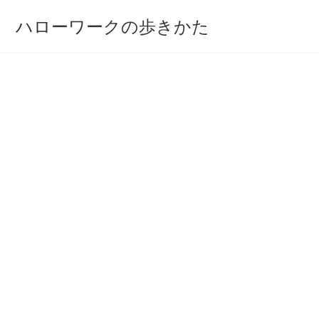
コ
ハローワークの歩きかた
ン
テ
ン
ツ
へ
ス
キ
ッ
プ