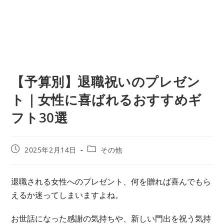
【予算別】退職祝いのプレゼン
ト｜女性に喜ばれるおすすめギ
フト30選
投
投
2025年2月14日
その他
稿
稿
公
カ
開
テ
退職される女性へのプレゼント、何を贈れば喜んでもら
日:
ゴ
えるか迷ってしまいますよね。
リ
ー:
お世話になった感謝の気持ちや、新しい門出を祝う気持