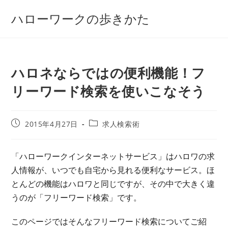
コ
ハローワークの歩きかた
ン
テ
ン
ツ
ハロネならではの便利機能！フ
へ
ス
リーワード検索を使いこなそう
キ
ッ
プ
投
投
2015年4月27日
求人検索術
稿
稿
公
カ
開
テ
「ハローワークインターネットサービス」はハロワの求
日:
ゴ
人情報が、いつでも自宅から見れる便利なサービス。ほ
リ
ー:
とんどの機能はハロワと同じですが、その中で大きく違
うのが「フリーワード検索」です。
このページではそんなフリーワード検索についてご紹