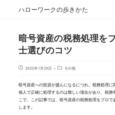
コ
ハローワークの歩きかた
ン
テ
ン
ツ
暗号資産の税務処理を
へ
ス
士選びのコツ
キ
ッ
プ
投
投
2025年1月29日
その他
稿
稿
公
カ
開
テ
暗号資産への投資が盛んになるにつれ、税務処理に
日:
ゴ
個人で正確に処理するのは難しい場合があり、税務
リ
ー:
こで、この記事では、暗号資産の税務処理をプロで
します。